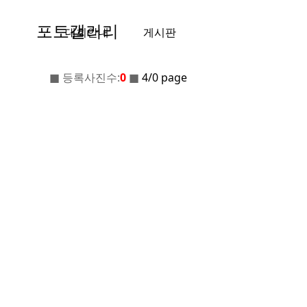
포토갤러리
대회안내
게시판
■
등록사진수:
0
■
4/0 page
산불조심 대모산,구룡산 TRAIL
● 운영자: (사)한국산악마라톤연맹 ● 연락처:
02-424-2195
351-1126-4266-33 농협 예금주(사
● 계좌번호 :