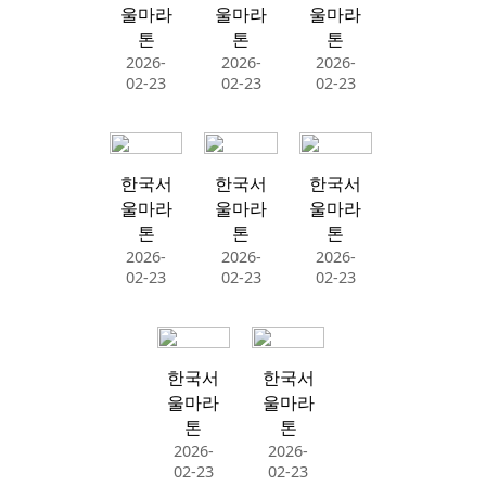
울마라
울마라
울마라
톤
톤
톤
2026-
2026-
2026-
02-23
02-23
02-23
한국서
한국서
한국서
울마라
울마라
울마라
톤
톤
톤
2026-
2026-
2026-
02-23
02-23
02-23
한국서
한국서
울마라
울마라
톤
톤
2026-
2026-
02-23
02-23