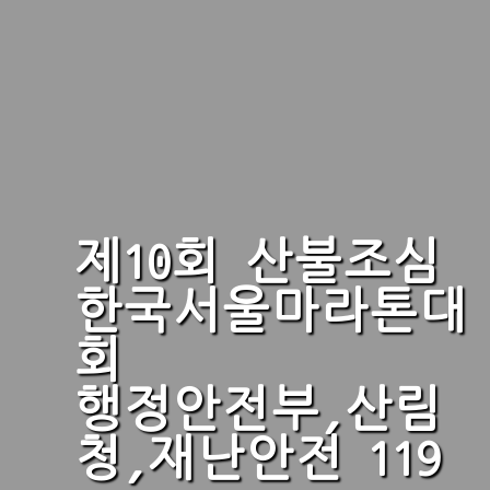
제10회 산불조심
한국서울마라톤대
회
행정안전부,산림
청,재난안전 119