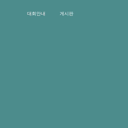
대회안내
게시판