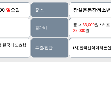
:00
일
요일
잠실운동장청소년
장 소
풀 ->
33,000
원 / 하프 
참가비
25,000
원
청,한국레포츠협
후원/협찬
(사)한국산악마라톤