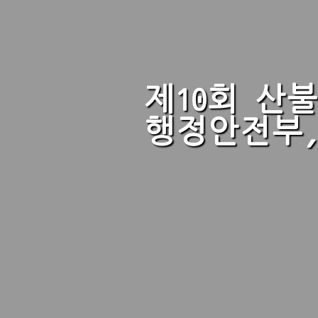
제10회 산
행정안전부,