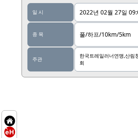
2022년 02월 27일 09
일 시
풀/하프/10km/5km
종 목
한국트레일러너연맹,산림
주관
회
산불조심 한국서울마라톤