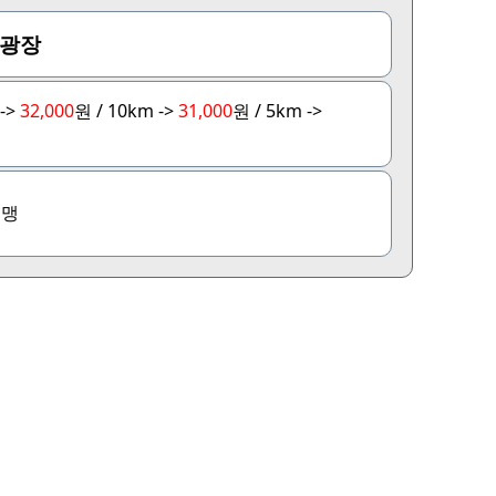
광장
->
32,000
원 / 10km ->
31,000
원 / 5km ->
연맹