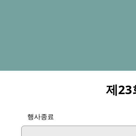
제23
행사종료