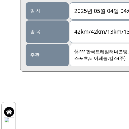
2025년 05월 04일 04
일 시
42km/42km/13km/1
종 목
休??? 한국트레일러너연맹
주관
스포츠,티어페놀,킴스(주)
북.도.사.수.불 trailwalker