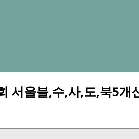
회 서울불,수,사,도,북5
csno_sub1
csno_sub1
csno_sub