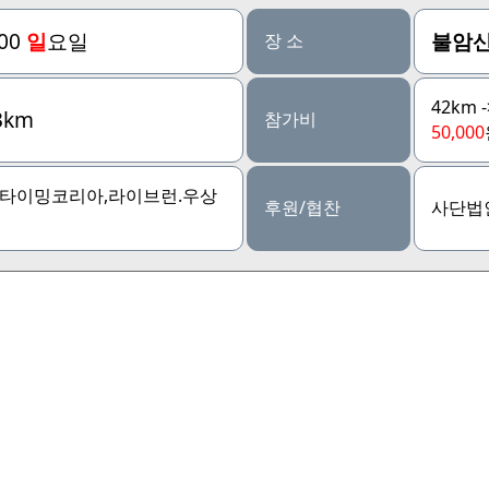
:00
일
요일
불암산
장 소
42km 
3km
참가비
50,000
,타이밍코리아,라이브런.우상
후원/협찬
사단법